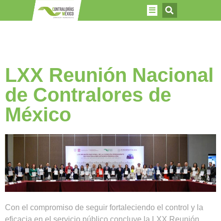
LXX Reunión Nacional
de Contralores de
México
Con el compromiso de seguir fortaleciendo el control y la
eficacia en el servicio público concluye la LXX Reunión