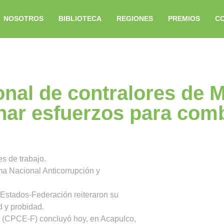
NOSOTROS
BIBLIOTECA
REGIONES
PREMIOS
C
nal de contralores de M
ar esfuerzos para comba
s de trabajo.
ma Nacional Anticorrupción y
Estados-Federación reiteraron su
d y probidad.
 (CPCE-F) concluyó hoy, en Acapulco,