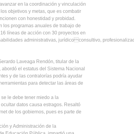
avanzar en la coordinación y vinculación
 los objetivos y metas, que es combatir
funcionen con honestidad y probidad.
n los programas anuales de trabajo de
 16 líneas de acción con 30 proyectos en
abilidades administrativas, jurídicoconsultivo, profesionalizac
 Gerardo Laveaga Rendón, titular de la
, abordó el estatus del Sistema Nacional
tes y de las contralorías podría ayudar
 herramientas para detectar las áreas de
 se le debe tener miedo a la
e ocultar datos causa estragos. Resaltó
ernet de los gobiernos, pues es parte de
ión y Administración de la
de Educación Pública, impartió una