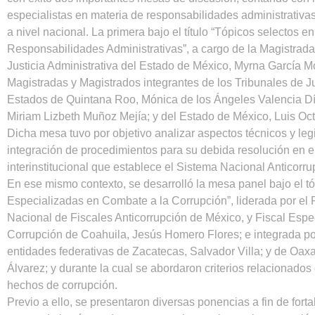
especialistas en materia de responsabilidades administrativa
a nivel nacional. La primera bajo el título “Tópicos selectos e
Responsabilidades Administrativas”, a cargo de la Magistrada
Justicia Administrativa del Estado de México, Myrna García M
Magistradas y Magistrados integrantes de los Tribunales de Ju
Estados de Quintana Roo, Mónica de los Ángeles Valencia Dí
Miriam Lizbeth Muñoz Mejía; y del Estado de México, Luis Oct
Dicha mesa tuvo por objetivo analizar aspectos técnicos y legi
integración de procedimientos para su debida resolución en 
interinstitucional que establece el Sistema Nacional Anticorru
En ese mismo contexto, se desarrolló la mesa panel bajo el tó
Especializadas en Combate a la Corrupción”, liderada por el
Nacional de Fiscales Anticorrupción de México, y Fiscal Esp
Corrupción de Coahuila, Jesús Homero Flores; e integrada p
entidades federativas de Zacatecas, Salvador Villa; y de Oax
Álvarez; y durante la cual se abordaron criterios relacionados
hechos de corrupción.
Previo a ello, se presentaron diversas ponencias a fin de fort