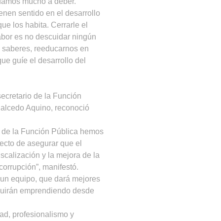
edamos mucho a deber.”
ienen sentido en el desarrollo
ue los habita. Cerrarle el
abor es no descuidar ningún
os saberes, reeducarnos en
que guíe el desarrollo del
ecretario de la Función
 Salcedo Aquino, reconoció
ía de la Función Pública hemos
fecto de asegurar que el
iscalización y la mejora de la
corrupción”, manifestó.
 un equipo, que dará mejores
eguirán emprendiendo desde
ad, profesionalismo y