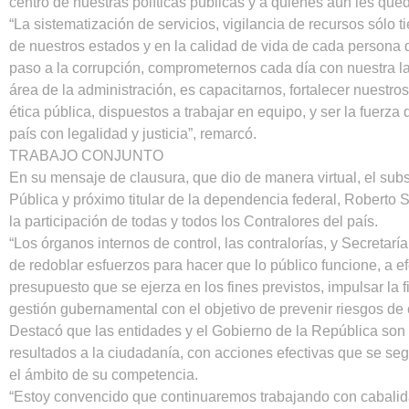
centro de nuestras políticas públicas y a quienes aún les qu
“La sistematización de servicios, vigilancia de recursos sólo t
de nuestros estados y en la calidad de vida de cada persona q
paso a la corrupción, comprometernos cada día con nuestra l
área de la administración, es capacitarnos, fortalecer nuestr
ética pública, dispuestos a trabajar en equipo, y ser la fuerza 
país con legalidad y justicia”, remarcó.
TRABAJO CONJUNTO
En su mensaje de clausura, que dio de manera virtual, el subs
Pública y próximo titular de la dependencia federal, Roberto
la participación de todas y todos los Contralores del país.
“Los órganos internos de control, las contralorías, y Secretar
de redoblar esfuerzos para hacer que lo público funcione, a e
presupuesto que se ejerza en los fines previstos, impulsar la f
gestión gubernamental con el objetivo de prevenir riesgos de 
Destacó que las entidades y el Gobierno de la República son
resultados a la ciudadanía, con acciones efectivas que se s
el ámbito de su competencia.
“Estoy convencido que continuaremos trabajando con cabalid