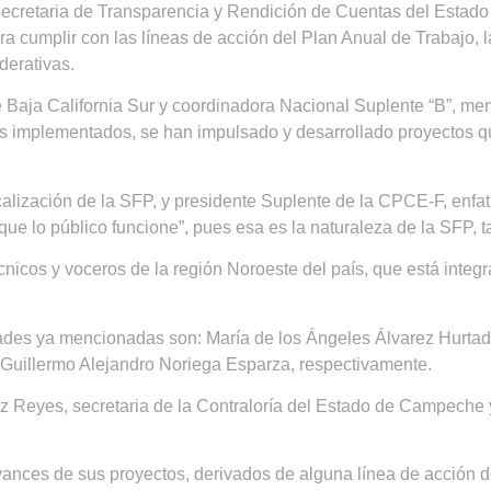
ecretaria de Transparencia y Rendición de Cuentas del Estado
 cumplir con las líneas de acción del Plan Anual de Trabajo, l
derativas.
e Baja California Sur y coordinadora Nacional Suplente “B”, m
 implementados, se han impulsado y desarrollado proyectos q
alización de la SFP, y presidente Suplente de la CPCE-F, enfa
ue lo público funcione”, pues esa es la naturaleza de la SFP, ta
écnicos y voceros de la región Noroeste del país, que está inte
idades ya mencionadas son: María de los Ángeles Álvarez Hurta
Guillermo Alejandro Noriega Esparza, respectivamente.
z Reyes, secretaria de la Contraloría del Estado de Campeche
ances de sus proyectos, derivados de alguna línea de acción d