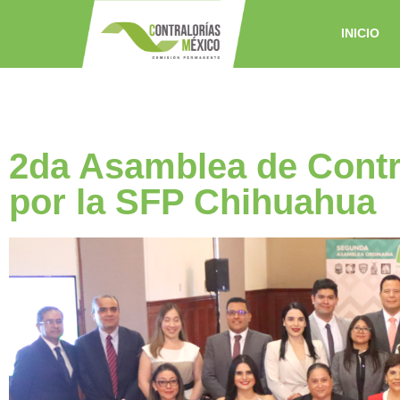
INICIO
2da Asamblea de Contr
por la SFP Chihuahua