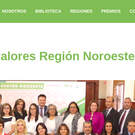
NOSOTROS
BIBLIOTECA
REGIONES
PREMIOS
C
alores Región Noroeste