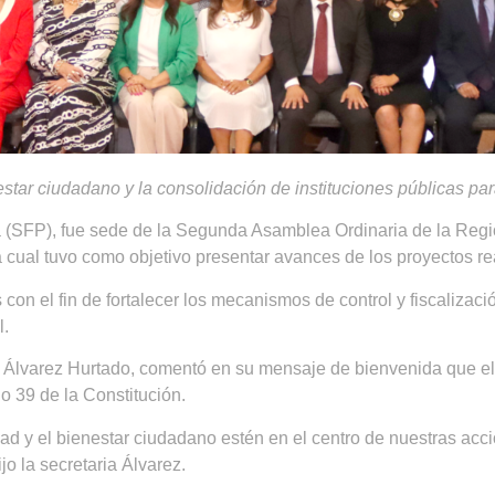
star ciudadano y la consolidación de instituciones públicas par
a (SFP), fue sede de la Segunda Asamblea Ordinaria de la Reg
ual tuvo como objetivo presentar avances de los proyectos rea
on el fin de fortalecer los mecanismos de control y fiscalizació
l.
eles Álvarez Hurtado, comentó en su mensaje de bienvenida que
lo 39 de la Constitución.
ad y el bienestar ciudadano estén en el centro de nuestras acci
jo la secretaria Álvarez.