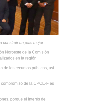
a construir un país mejor
ión Noroeste de la Comisión
lizados en la región.
n de los recursos públicos, así
 el compromiso de la CPCE-F es
ones, porque el interés de