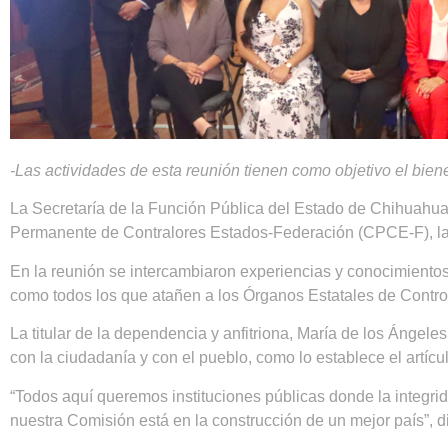
-Las actividades de esta reunión tienen como objetivo el biene
La Secretaría de la Función Pública del Estado de Chihuahu
Permanente de Contralores Estados-Federación (CPCE-F), la c
En la reunión se intercambiaron experiencias y conocimientos c
como todos los que atañen a los Órganos Estatales de Contro
La titular de la dependencia y anfitriona, María de los Áng
con la ciudadanía y con el pueblo, como lo establece el artícu
“Todos aquí queremos instituciones públicas donde la integrid
nuestra Comisión está en la construcción de un mejor país”, di